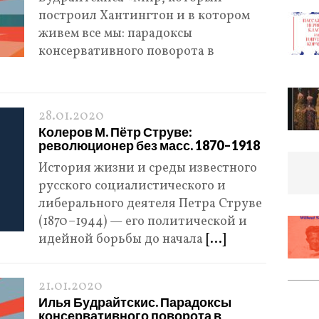
построил Хантингтон и в котором
живем все мы: парадоксы
консервативного поворота в
28.01.2020
Колеров М. Пётр Струве:
революционер без масс. 1870–1918
История жизни и среды известного
русского социалистического и
либерального деятеля Петра Струве
(1870–1944) — его политической и
идейной борьбы до начала
[...]
21.01.2020
Илья Будрайтскис. Парадоксы
консервативного поворота в