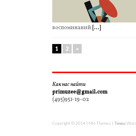
воспоминаний
[...]
1
2
»
Как нас найти
primuzee@gmail.com
(495)951-19-02
Copyright © 2014 |
MH Themes
|
Темы Word