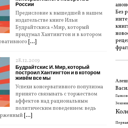
России
анон
Без 
Предисловие к вышедшей в нашем
инте
издательстве книге Ильи
книг
Будрайтскиса «Мир, который
ново
придумал Хантингтон и в котором
реце
ервативного
[...]
фраг
28.12.2019
Будрайтскис И. Мир, который
построил Хантингтон и в котором
живём все мы
Алеш
Успехи консервативного популизма
Васи
принято связывать с торжеством
Галков
аффектов над рациональным
Зензи
политическим поведением: ведь
Кол
верженный
[...]
Первая