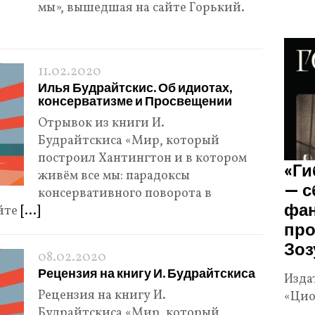
мы», вышедшая на сайте Горький.
11.02.2020
Илья Будрайтскис. Об идиотах,
консерватизме и Просвещении
Отрывок из книги И.
Будрайтскиса «Мир, который
построил Хантингтон и в котором
«Ги
живём все мы: парадоксы
— с
консервативного поворота в
фан
айте
[...]
про
Зоз
08.02.2020
Рецензия на книгу И. Будрайтскиса
Изда
Рецензия на книгу И.
«Цио
Будрайтскиса «Мир, который