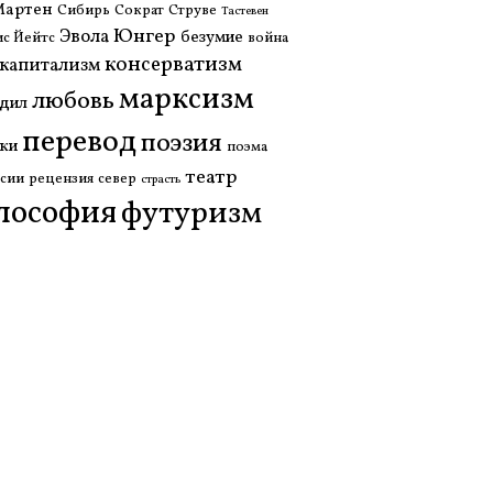
Мартен
Сибирь
Сократ
Струве
Тастевен
Юнгер
Эвола
безумие
с Йейтс
война
консерватизм
капитализм
марксизм
любовь
дил
перевод
поэзия
ки
поэма
театр
сии
рецензия
север
страсть
лософия
футуризм