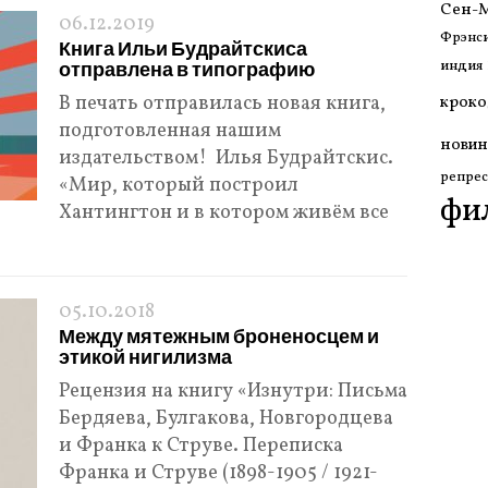
Сен-
06.12.2019
Фрэнси
Книга Ильи Будрайтскиса
отправлена в типографию
индия
В печать отправилась новая книга,
кроко
подготовленная нашим
новин
издательством! Илья Будрайтскис.
репрес
«Мир, который построил
фи
Хантингтон и в котором живём все
05.10.2018
Между мятежным броненосцем и
этикой нигилизма
Рецензия на книгу «Изнутри: Письма
Бердяева, Булгакова, Новгородцева
и Франка к Струве. Переписка
Франка и Струве (1898-1905 / 1921-