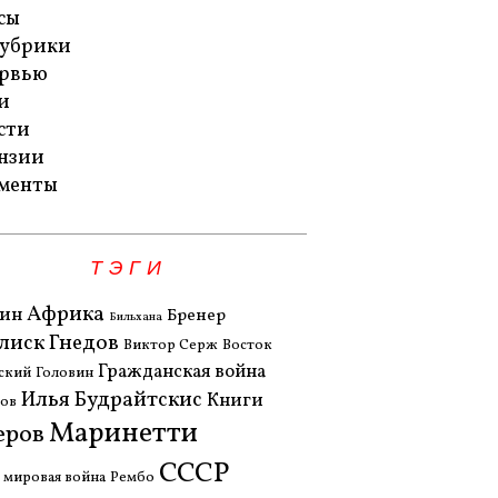
сы
рубрики
рвью
и
сти
нзии
менты
ТЭГИ
Африка
ин
Бренер
Бильхана
лиск Гнедов
Виктор Серж
Восток
Гражданская война
ский
Головин
Илья Будрайтскис
Книги
нов
Маринетти
еров
СССР
 мировая война
Рембо