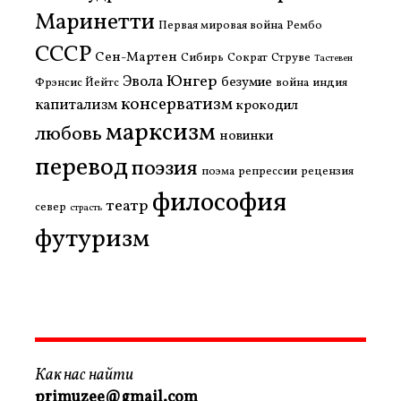
Маринетти
Первая мировая война
Рембо
СССР
Сен-Мартен
Сибирь
Сократ
Струве
Тастевен
Юнгер
Эвола
безумие
Фрэнсис Йейтс
война
индия
консерватизм
капитализм
крокодил
марксизм
любовь
новинки
перевод
поэзия
поэма
репрессии
рецензия
философия
театр
север
страсть
футуризм
Как нас найти
primuzee@gmail.com