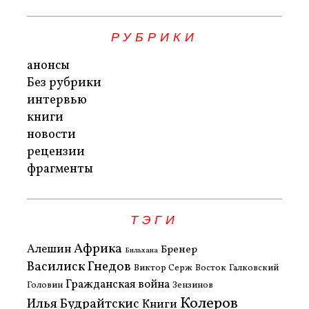
РУБРИКИ
анонсы
Без рубрики
интервью
книги
новости
рецензии
фрагменты
ТЭГИ
Африка
Алешин
Бренер
Бильхана
Василиск Гнедов
Виктор Серж
Восток
Галковский
Гражданская война
Головин
Зензинов
Колеров
Илья Будрайтскис
Книги